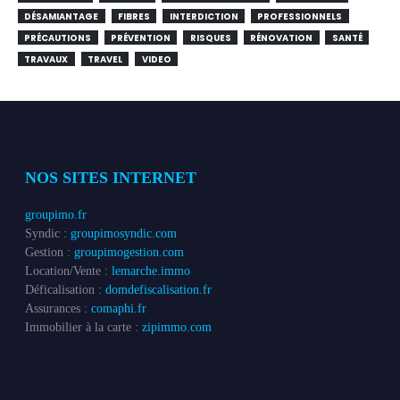
DÉSAMIANTAGE
FIBRES
INTERDICTION
PROFESSIONNELS
PRÉCAUTIONS
PRÉVENTION
RISQUES
RÉNOVATION
SANTÉ
TRAVAUX
TRAVEL
VIDEO
NOS SITES INTERNET
groupimo.fr
Syndic :
groupimosyndic.com
Gestion :
groupimogestion.com
Location/Vente :
lemarche.immo
Déficalisation :
domdefiscalisation.fr
Assurances :
comaphi.fr
Immobilier à la carte :
zipimmo.com