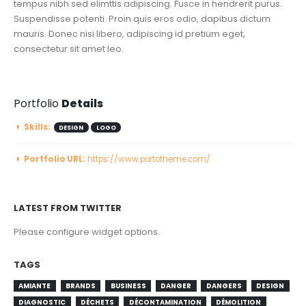
tempus nibh sed elimttis adipiscing. Fusce in hendrerit purus.
Suspendisse potenti. Proin quis eros odio, dapibus dictum
mauris. Donec nisi libero, adipiscing id pretium eget,
consectetur sit amet leo.
Portfolio
Details
Skills:
DESIGN
LOGO
Portfolio URL:
https://www.portotheme.com/
LATEST FROM TWITTER
Please configure widget options.
TAGS
AMIANTE
BRANDS
BUSINESS
DANGER
DANGERS
DESIGN
DIAGNOSTIC
DÉCHETS
DÉCONTAMINATION
DÉMOLITION