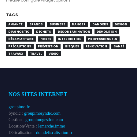
Please configure widget options.
TAGS
AMIANTE
BRANDS
BUSINESS
DANGER
DANGERS
DESIGN
DIAGNOSTIC
DÉCHETS
DÉCONTAMINATION
DÉMOLITION
DÉSAMIANTAGE
FIBRES
INTERDICTION
PROFESSIONNELS
PRÉCAUTIONS
PRÉVENTION
RISQUES
RÉNOVATION
SANTÉ
TRAVAUX
TRAVEL
VIDEO
NOS SITES INTERNET
groupimo.fr
Syndic :
groupimosyndic.com
Gestion :
groupimogestion.com
Location/Vente :
lemarche.immo
Déficalisation :
domdefiscalisation.fr