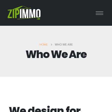
HOME
WHO WE ARE
Who We Are
We design for