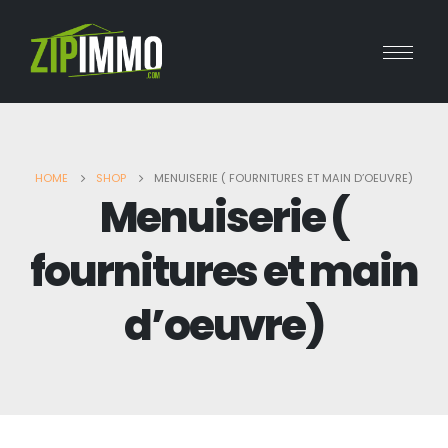
HOME
SHOP
MENUISERIE ( FOURNITURES ET MAIN D’OEUVRE)
Menuiserie (
fournitures et main
d’oeuvre)