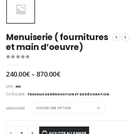
Menuiserie ( fournitures
et main d’oeuvre)
0
out of 5
240.00
€
–
870.00
€
UGS :
ND
CATÉGORIE :
TRAVAUX DE RÉNOVATION ET DE DÉCORATION
MENUISERIE
AJOUTER AU PANIER