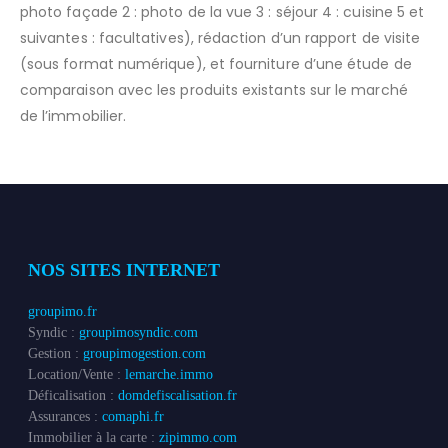
photo façade 2 : photo de la vue 3 : séjour 4 : cuisine 5 et
suivantes : facultatives), rédaction d’un rapport de visite
(sous format numérique), et fourniture d’une étude de
comparaison avec les produits existants sur le marché
de l’immobilier.
NOS SITES INTERNET
groupimo.fr
Syndic :
groupimosyndic.com
Gestion :
groupimogestion.com
Location/Vente :
lemarche.immo
Déficalisation :
domdefiscalisation.fr
Assurances :
comaphi.fr
Immobilier à la carte :
zipimmo.com