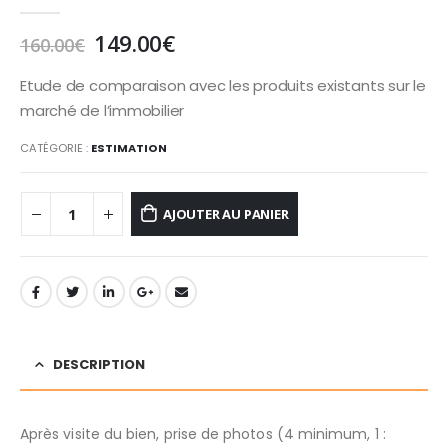
0
out of 5
Le
Le
149.00
€
160.00
€
prix
prix
initial
actuel
Etude de comparaison avec les produits existants sur le
était :
est :
marché de l’immobilier
160.00€.
149.00€.
CATÉGORIE :
ESTIMATION
AJOUTER AU PANIER
DESCRIPTION
Après visite du bien, prise de photos (4 minimum, 1 :