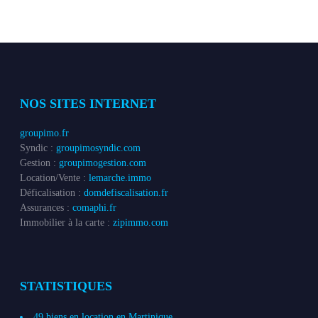
NOS SITES INTERNET
groupimo.fr
Syndic :
groupimosyndic.com
Gestion :
groupimogestion.com
Location/Vente :
lemarche.immo
Déficalisation :
domdefiscalisation.fr
Assurances :
comaphi.fr
Immobilier à la carte :
zipimmo.com
STATISTIQUES
49 biens en location en Martinique