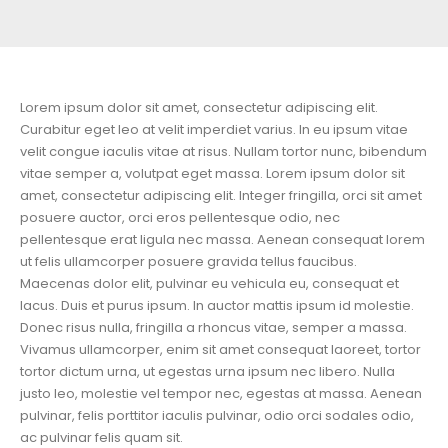
Lorem ipsum dolor sit amet, consectetur adipiscing elit.
Curabitur eget leo at velit imperdiet varius. In eu ipsum vitae
velit congue iaculis vitae at risus. Nullam tortor nunc, bibendum
vitae semper a, volutpat eget massa. Lorem ipsum dolor sit
amet, consectetur adipiscing elit. Integer fringilla, orci sit amet
posuere auctor, orci eros pellentesque odio, nec
pellentesque erat ligula nec massa. Aenean consequat lorem
ut felis ullamcorper posuere gravida tellus faucibus.
Maecenas dolor elit, pulvinar eu vehicula eu, consequat et
lacus. Duis et purus ipsum. In auctor mattis ipsum id molestie.
Donec risus nulla, fringilla a rhoncus vitae, semper a massa.
Vivamus ullamcorper, enim sit amet consequat laoreet, tortor
tortor dictum urna, ut egestas urna ipsum nec libero. Nulla
justo leo, molestie vel tempor nec, egestas at massa. Aenean
pulvinar, felis porttitor iaculis pulvinar, odio orci sodales odio,
ac pulvinar felis quam sit.