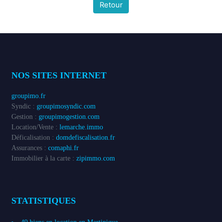
Retour
NOS SITES INTERNET
groupimo.fr
Syndic :
groupimosyndic.com
Gestion :
groupimogestion.com
Location/Vente :
lemarche.immo
Déficalisation :
domdefiscalisation.fr
Assurances :
comaphi.fr
Immobilier à la carte :
zipimmo.com
STATISTIQUES